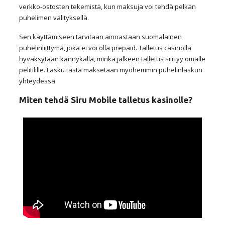
verkko-ostosten tekemistä, kun maksuja voi tehdä pelkän
puhelimen välityksellä.
Sen käyttämiseen tarvitaan ainoastaan suomalainen
puhelinliittymä, joka ei voi olla prepaid. Talletus casinolla
hyväksytään kännykällä, minkä jälkeen talletus siirtyy omalle
pelitilille. Lasku tästä maksetaan myöhemmin puhelinlaskun
yhteydessä.
Miten tehdä Siru Mobile talletus kasinolle?