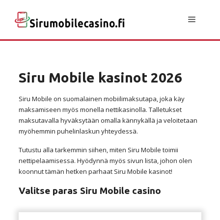
Siirry
sisältöön
Valikk
Siru Mobile kasinot 2026
Siru Mobile on suomalainen mobiilimaksutapa, joka käy
maksamiseen myös monella nettikasinolla. Talletukset
maksutavalla hyväksytään omalla kännykällä ja veloitetaan
myöhemmin puhelinlaskun yhteydessä.
Tutustu alla tarkemmin siihen, miten Siru Mobile toimii
nettipelaamisessa. Hyödynnä myös sivun lista, johon olen
koonnut tämän hetken parhaat Siru Mobile kasinot!
Valitse paras Siru Mobile casino