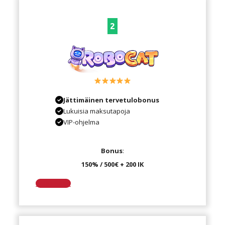
2
Jättimäinen tervetulobonus
Lukuisia maksutapoja
VIP-ohjelma
Bonus
:
150% / 500€ + 200 IK
Pelaamaan