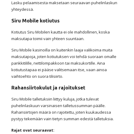
Lasku pelaamisesta maksetaan seuraavan puhelinlaskun
yhteydessä.
Siru Mobile kotiutus
Kotiutus Siru Mobilen kautta ei ole mahdollinen, koska
maksutapa toimii vain yhteen suuntaan.
Siru Mobile kasinoilla on kuitenkin laaja valikoima muita
maksutapoja, joten kotiutuksen voi tehdä suoraan omalle
pankkitilille, nettilompakkoon tai maksukortille. Aina
kotiutustapaa ei pääse valitsemaan itse, vaan ainoa
vaihtoehto on suora tilisiirto.
Rahansiirtokulut ja rajoitukset
Siru Mobile talletuksiin liittyy kuluja, jotka tulevat
puhelinlaskuun varsinaisen talletussumman päälle.
Rahansiirtojen määrä on rajoitettu, joten kuukaudessa
pystyy tekemään vain tietyn summan edestä talletuksia.
Rajat ovat seuraavat: