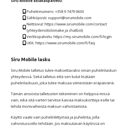
Siru Mobile asiakaspalvelu:
Puhelinnumero: +358 9 7479 0630
Sähköposti: support@sirumobile.com
Nettisivut: https://www.sirumobile.com/contact
(yhteydenottolomake ja chatbot)
Verkkopalvelu: https://my.sirumobile.com/fi/login
UKK: https://www.sirumobile.com/fi/faq
Siru Mobile lasku
Siru Mobile talletus tulee maksettavaksi oman puhelinlaskun
yhteydessä. Sekä talletus että sen kulut lisätään
puhelinlaskuun, joka tulee maksaa viimeistään eräpäivänä.
Tämän ansiosta talletusten tekeminen on helppoa missä
vain, eikä sitä varten tarvitse kaivaa maksukortteja esille tai
tehdä monivaiheista maksun vahvistamista.
Käyttö vaatii vain puhelinliittymää ja puhelinta, jolla
vahvistussoitto tehdään. Jos maksutavan käytössä on