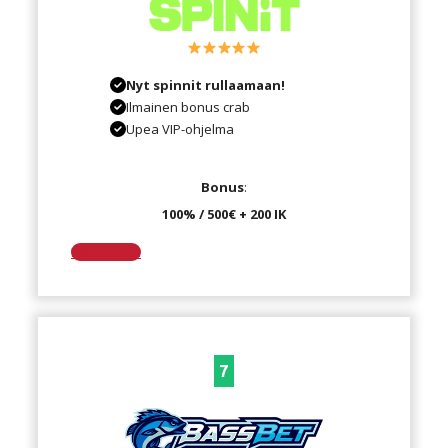
Nyt spinnit rullaamaan!
Ilmainen bonus crab
Upea VIP-ohjelma
Bonus
:
100% / 500€ + 200 IK
Pelaamaan
7