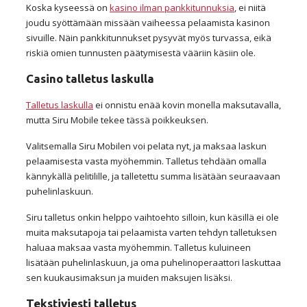
Koska kyseessä on
kasino ilman pankkitunnuksia
, ei niitä
joudu syöttämään missään vaiheessa pelaamista kasinon
sivuille. Näin pankkitunnukset pysyvät myös turvassa, eikä
riskiä omien tunnusten päätymisestä vääriin käsiin ole.
Casino talletus laskulla
Talletus laskulla
ei onnistu enää kovin monella maksutavalla,
mutta Siru Mobile tekee tässä poikkeuksen.
Valitsemalla Siru Mobilen voi pelata nyt, ja maksaa laskun
pelaamisesta vasta myöhemmin. Talletus tehdään omalla
kännykällä pelitilille, ja talletettu summa lisätään seuraavaan
puhelinlaskuun.
Siru talletus onkin helppo vaihtoehto silloin, kun käsillä ei ole
muita maksutapoja tai pelaamista varten tehdyn talletuksen
haluaa maksaa vasta myöhemmin. Talletus kuluineen
lisätään puhelinlaskuun, ja oma puhelinoperaattori laskuttaa
sen kuukausimaksun ja muiden maksujen lisäksi.
Tekstiviesti talletus