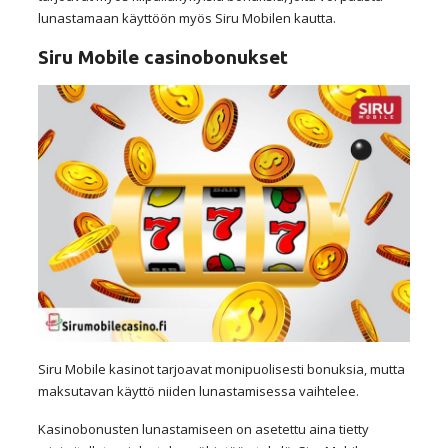
lunastamaan käyttöön myös Siru Mobilen kautta.
Siru Mobile casinobonukset
Siru Mobile kasinot tarjoavat monipuolisesti bonuksia, mutta
maksutavan käyttö niiden lunastamisessa vaihtelee.
Kasinobonusten lunastamiseen on asetettu aina tietty