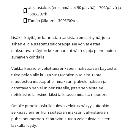
Uusi asiakas (ensimmäiset 90 päivää) – 70€/päivä ja
150€/30vrk
Tämän jälkeen – 300€/30vrk
Lisäksi käyttäjän kannattaa tarkistaa oma liittymä, jotta
siihen ei ole asetettu saldorajoja. Ne voivat estää
maksutavan käytön kokonaan tai näitä rajoja pienempien
summien kohdalla.
Vaikka kasino ei veloittaisi erikseen maksutavan käytöstä,
tulee pelaajalle kuluja Siru Mobilen puolelta. Hinta
muodostuu matkapuhelinmaksun, palvelumaksun ja
ostettavan palvelun perusteella, joten se vaihtelee
nettikasinolla esimerkiksi talletussummasta riippuen.
Omalle puhelinlaskulle tuleva veloitus näkyy kuitenkin
selkeästi ennen kuin soitetaan maksun vahvistavaan
puhelinnumeroon. Yllättävän suuria veloituksia ei siten
laskulta löydy.