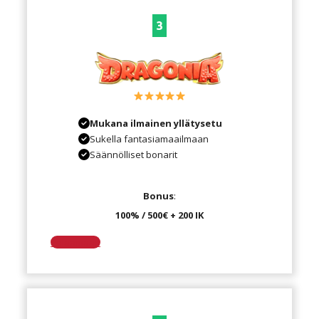
3
Mukana ilmainen yllätysetu
Sukella fantasiamaailmaan
Säännölliset bonarit
Bonus
:
100% / 500€ + 200 IK
Pelaamaan