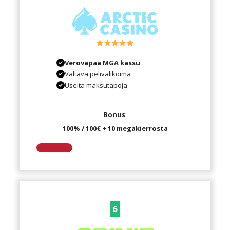
Verovapaa MGA kassu
Valtava pelivalikoima
Useita maksutapoja
Bonus
:
100% / 100€ + 10 megakierrosta
Pelaamaan
6