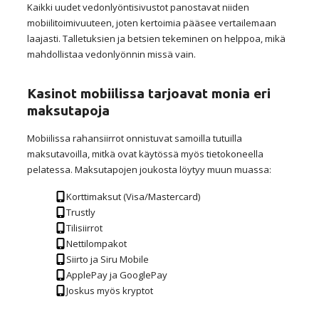
Kaikki uudet vedonlyöntisivustot panostavat niiden
mobiilitoimivuuteen, joten kertoimia pääsee vertailemaan
laajasti. Talletuksien ja betsien tekeminen on helppoa, mikä
mahdollistaa vedonlyönnin missä vain.
Kasinot mobiilissa tarjoavat monia eri
maksutapoja
Mobiilissa rahansiirrot onnistuvat samoilla tutuilla
maksutavoilla, mitkä ovat käytössä myös tietokoneella
pelatessa. Maksutapojen joukosta löytyy muun muassa:
Korttimaksut (Visa/Mastercard)
Trustly
Tilisiirrot
Nettilompakot
Siirto ja Siru Mobile
ApplePay ja GooglePay
Joskus myös kryptot