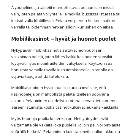
Älypuhelimet ja tabletit mahdollistavat pelaamisen missä
vain, joten pelata voi yhtä lailla mökillä, bussissa istuessa tai
kotisohvalla löhöillessä. Pelata voi pienen hetken matkan
varrella tai pidemmän hetken silloin, kun siihen on aikaa.
Mobiilikasinot – hyvät ja huonot puolet
Nykypäivän mobiilikasinot sisältävät monipuolisen
valikoiman pelejä, joten lähes kaikki kasinoiden suosikit
löytyvät myös mobiililaitteiden välityksellä. Käyttöön saa
bonuksia samalla tavalla kuin tietokoneella ja tarjolla on
sujuvia tapoja tehdä talletuksia.
Mobiilikasinoiden hyviin puoliin kuuluu myös se, että
kasinopelejä on mahdollista pelata itselleen sopivana
aikana. Pelaaminen ei edellytä kotona olevan tietokoneen
ääreen istumista, koska casinot kulkevat mukana kaikkialla.
Myös huonoja puolia kuitenkin on. Nettiyhteydet eivät
välttämättä ole vakaita joka puolella, jolloin peli voi pätkäistä
väärällä hetkellä. Pelaaminen kuluttaa myös paljon akkua ja