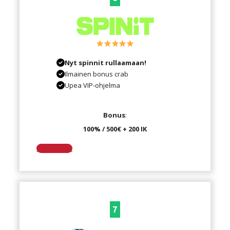
Nyt spinnit rullaamaan!
Ilmainen bonus crab
Upea VIP-ohjelma
Bonus
:
100% / 500€ + 200 IK
Pelaamaan
7