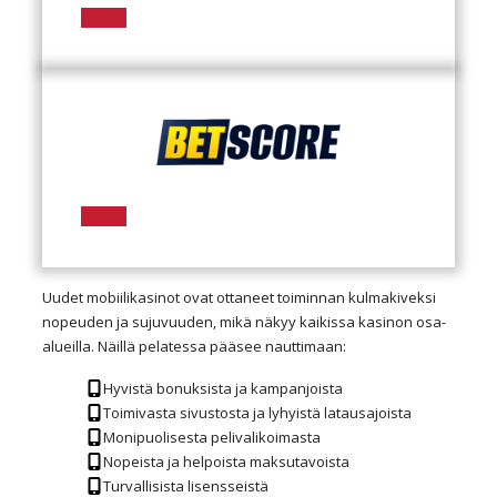
Talleta
Talleta
Uudet mobiilikasinot ovat ottaneet toiminnan kulmakiveksi
nopeuden ja sujuvuuden, mikä näkyy kaikissa kasinon osa-
alueilla. Näillä pelatessa pääsee nauttimaan:
Hyvistä bonuksista ja kampanjoista
Toimivasta sivustosta ja lyhyistä latausajoista
Monipuolisesta pelivalikoimasta
Nopeista ja helpoista maksutavoista
Turvallisista lisensseistä