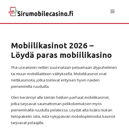
Siirry
sisältöön
Valikk
Mobiilikasinot 2026 –
Löydä paras mobiilikasino
Yhä useammin nettiin suunnataan pelaamaan älypuhelimen
tai muun mobiililaitteen välityksellä. Mobiilikasinot ovat
nettikasinoita, jotka toimivat erityisen hyvin näiden
pienemmillä ruuduilla.
Olen kerännyt alle tämän hetken parhaat mobiilikasinot,
jotka tarjoavat saumattoman pelikokemuksen myös
pienemmällä ruudulla pelatessa. Löydät alta lisäksi tiukan
tietopaketin siitä, mitä nykypäivän mobiilioptimoidut kasinot
tarjoavat pelaajille.