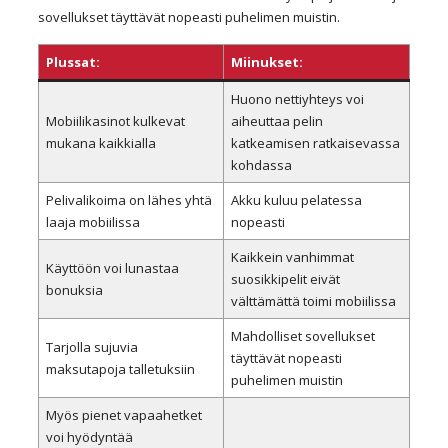
sovellukset täyttävät nopeasti puhelimen muistin.
Plussat:
Miinukset:
Huono nettiyhteys voi
Mobiilikasinot kulkevat
aiheuttaa pelin
mukana kaikkialla
katkeamisen ratkaisevassa
kohdassa
Pelivalikoima on lähes yhtä
Akku kuluu pelatessa
laaja mobiilissa
nopeasti
Kaikkein vanhimmat
Käyttöön voi lunastaa
suosikkipelit eivät
bonuksia
välttämättä toimi mobiilissa
Mahdolliset sovellukset
Tarjolla sujuvia
täyttävät nopeasti
maksutapoja talletuksiin
puhelimen muistin
Myös pienet vapaahetket
voi hyödyntää