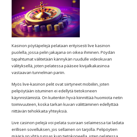
Kasinon pöytäpelejä pelataan erityisesti live kasinon
puolella, jossa pelin jakajana on oikea ihminen. Pöydän
tapahtumat välitetään kännykän ruudulle videokuvan
välityksellä, joten pelatessa pääsee kivijalkakasinoa
vastaavan tunnelman pariin.
Myös live-kasinon pelit ovat siirtyneet mobiiliin, joten
pelipöytään istuminen ei edellytä tietokoneen
käynnistämistä. On kuitenkin hyvä kiinnittää huomiota netin
toimivuuteen, koska tarkan kuvan välittäminen edellyttää
riittävän tehokkaita yhteyksiä.
Live casinon pelejä voi pelata suoraan selaimessa tai ladata
erillisen sovelluksen, jos sellainen on tarjolla. Pelipöytien
määrä on yhtä runsas kuin tietokoneella, joten pelatessa