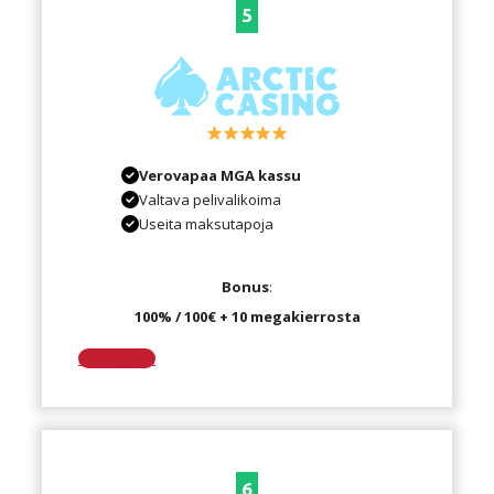
5
Verovapaa MGA kassu
Valtava pelivalikoima
Useita maksutapoja
Bonus
:
100% / 100€ + 10 megakierrosta
Pelaamaan
6