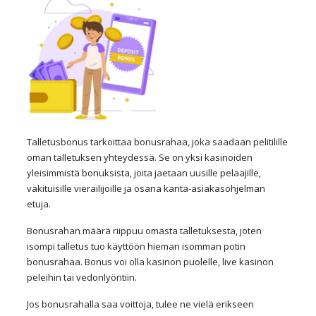
Talletusbonus tarkoittaa bonusrahaa, joka saadaan pelitilille
oman talletuksen yhteydessä. Se on yksi kasinoiden
yleisimmistä bonuksista, joita jaetaan uusille pelaajille,
vakituisille vierailijoille ja osana kanta-asiakasohjelman
etuja.
Bonusrahan määrä riippuu omasta talletuksesta, joten
isompi talletus tuo käyttöön hieman isomman potin
bonusrahaa. Bonus voi olla kasinon puolelle, live kasinon
peleihin tai vedonlyöntiin.
Jos bonusrahalla saa voittoja, tulee ne vielä erikseen