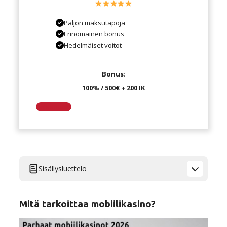
Paljon maksutapoja
Erinomainen bonus
Hedelmäiset voitot
Bonus
:
100% / 500€ + 200 IK
Pelaamaan
Sisällysluettelo
Mitä tarkoittaa mobiilikasino?
Mitä tarkoittaa mobiilikasino?
Mobiilissa pelaaminen on helppoa
Mobiilikasinot – hyvät ja huonot puolet