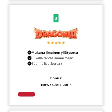
3
Mukana ilmainen yllätysetu
Sukella fantasiamaailmaan
Säännölliset bonarit
Bonus
:
100% / 500€ + 200 IK
Pelaamaan