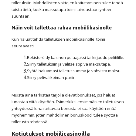
talletuksiin. Mahdollisten voittojen kotiuttaminen tulee tehdä
toista tietä, koska maksutapa toimii ainoastaan yhteen
suuntaan.
Näin voit tallettaa rahaa mobiilikasinolle
Kun haluat tehdä talletuksen mobiilikasinolle, toimi
seuraavasti:
Rekisteröidy kasinon pelaajaksi tai kirjaudu pelitilille.
Siirry talletuksiin ja valitse sopiva maksutapa.
Syötä haluamasi talletussumma ja vahvista maksu.
Siirry pelivalikoiman pariin.
Muista aina tarkistaa tarjolla olevat bonukset, jos haluat
lunastaa niitä käyttöön. Esimerkiksi ensimmäisen talletuksen
yhteydessä lunastettavaa bonusta ei saa käyttöön enää
myöhemmin, joten mahdollinen bonuskoodi tulee syöttää
talletusta tehdessä.
Kotiutukset mobiilicasinoilla