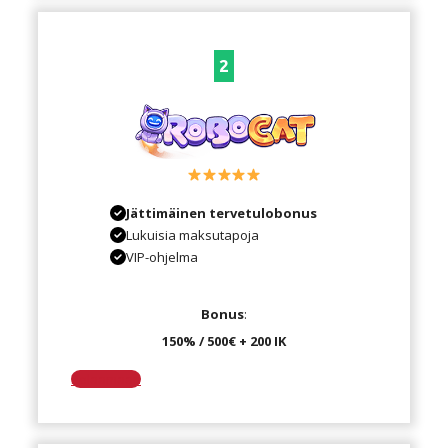
2
Jättimäinen tervetulobonus
Lukuisia maksutapoja
VIP-ohjelma
Bonus
:
150% / 500€ + 200 IK
Pelaamaan