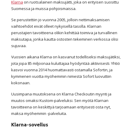
Klarna
on ruotsalainen maksujätti, joka on erityisen suosittu
Suomessa ja muissa pohjoismaissa.
Se perustettiin jo vuonna 2005, jolloin nettimaksamisen
vaihtoehdot eivät olleet nykyisellä tasolla. Klarnan
perustajien tavoitteena olikin kehittää toimiva ja turvallinen
maksutapa, jonka kautta ostosten tekeminen verkossa olisi
sujuvaa.
Vuosien aikana Klarna on kasvanut todelliseksi maksujätiksi,
jota jopa 85 miljoonaa kuluttajaa hyödyntää aktiivisesti. Yhtiö
kasvoi vuonna 2014 huomattavasti ostamalla Sofortin, ja
kymmenen vuotta myöhemmin nimestä Sofort luovuttiin
kokonaan.
Uusimpana muutoksena on Klarna Checkoutin myynti ja
muutos omaksi Kustom-palveluksi. Sen myötä Klarnan
tavoitteena on keskittyä tarjoamaan erityisesti osta nyt,
maksa myöhemmin -palveluita.
Klarna-sovellus