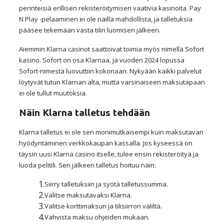
perinteisiä erillisen rekisteröitymisen vaativia kasinoita. Pay
N Play -pelaaminen ei ole näillä mahdollista, ja talletuksia
pääsee tekemään vasta tilin luomisen jälkeen.
Aiemmin Klarna casinot saattoivat toimia myös nimellä Sofort
kasino. Sofort on osa Klarnaa, ja vuoden 2024 lopussa
Sofort-nimestä luovuttiin kokonaan. Nykyään kaikki palvelut
löytyvät tutun Klarnan alta, mutta varsinaiseen maksutapaan
ei ole tullut muutoksia.
Näin Klarna talletus tehdään
Klarna talletus ei ole sen monimutkaisempi kuin maksutavan
hyödyntäminen verkkokaupan kassalla. Jos kyseessä on
täysin uusi Klarna casino itselle, tulee ensin rekisteröityä ja
luoda pelitili. Sen jälkeen talletus hoituu näin:
Siirry talletuksiin ja syötä talletussumma.
Valitse maksutavaksi Klarna.
Valitse korttimaksun ja tilisiirron väliltä.
Vahvista maksu ohjeiden mukaan.