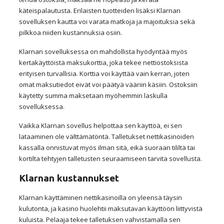
käteispalautusta. Erilaisten tuotteiden lisäksi Klarnan
sovelluksen kautta voi varata matkoja ja majoituksia sekä
pilkkoa niiden kustannuksia osiin.
Klarnan sovelluksessa on mahdollista hyödyntää myös
kertakäyttöistä maksukorttia, joka tekee nettiostoksista
erityisen turvallisia. Korttia voi käyttää vain kerran, joten
omat maksutiedot eivät voi päätyä vääriin käsiin. Ostoksiin
käytetty summa maksetaan myöhemmin laskulla
sovelluksessa.
Vaikka Klarnan sovellus helpottaa sen käyttöä, ei sen
lataaminen ole välttämätöntä. Talletukset nettikasinoiden
kassalla onnistuvat myös ilman sitä, eikä suoraan tililtä tai
kortilta tehtyjen talletusten seuraamiseen tarvita sovellusta.
Klarnan kustannukset
Klarnan käyttäminen nettikasinoilla on yleensä täysin
kulutonta, ja kasino huolehtii maksutavan käyttöön liittyvistä
kuluista. Pelaaja tekee talletuksen vahvistamalla sen