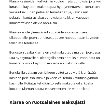
Klarna kasinoiden valikoimiin kuuluu myös bonuksia, joita voi
lunastaa käyttöön maksutapaa hyödynnettäessä. Bonuksiin
voi kuulua uuden pelaajan tervetuloetuja, vakituisen
pelaajan kanta-asiakasbonuksia ja kaikkien vapaasti
lunastettavissa olevia bonuksia.
Klarnaa ei ole yleensä suljettu näiden lunastamisen
ulkopuolelle, joten bonukset pääsee nappaamaan käyttöön
talletusta tehdessä.
Bonusten osalta Klarna on yksi maksutapa muiden joukossa.
Sitä hyödyntäville ei ole tarjolla omia bonuksia, vaan edut on
lunastettavissa käyttöön monella eri maksutavalla.
Bonuksilla pelaamisen jälkeen voitot tulee vielä kierrättää
kasinon peleissä, minkä jälkeen voi tehdä kotiutuspyynnön
kasinolle. Kotiutus tehdään toisella maksutavalla, koska
kotiutus Klarnan kautta ei useimmiten ole mahdollista.
Klarna on ruotsalainen maksujätti