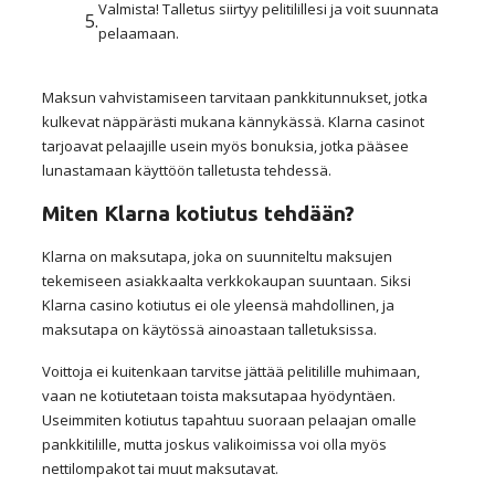
Valmista! Talletus siirtyy pelitilillesi ja voit suunnata
pelaamaan.
Maksun vahvistamiseen tarvitaan pankkitunnukset, jotka
kulkevat näppärästi mukana kännykässä. Klarna casinot
tarjoavat pelaajille usein myös bonuksia, jotka pääsee
lunastamaan käyttöön talletusta tehdessä.
Miten Klarna kotiutus tehdään?
Klarna on maksutapa, joka on suunniteltu maksujen
tekemiseen asiakkaalta verkkokaupan suuntaan. Siksi
Klarna casino kotiutus ei ole yleensä mahdollinen, ja
maksutapa on käytössä ainoastaan talletuksissa.
Voittoja ei kuitenkaan tarvitse jättää pelitilille muhimaan,
vaan ne kotiutetaan toista maksutapaa hyödyntäen.
Useimmiten kotiutus tapahtuu suoraan pelaajan omalle
pankkitilille, mutta joskus valikoimissa voi olla myös
nettilompakot tai muut maksutavat.