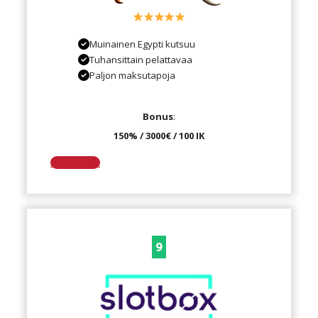
Muinainen Egypti kutsuu
Tuhansittain pelattavaa
Paljon maksutapoja
Bonus
:
150% / 3000€ / 100 IK
Pelaamaan
9