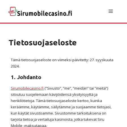
Siirry
sisältöön
Valikk
Tietosuojaseloste
Tämä tietosuojaseloste on viimeksi päivitetty: 27. syyskuuta
2024.
1. Johdanto
Sirumobilecasino.fi
(”Sivusto”, ”me”, ”meidän” tai ”meitä”)
sitoutuu suojelemaan kävijöidensä yksityisyyttä ja
henkilötietoja. Tämä tietosuojaseloste kertoo, kuinka
keräämme, käytämme, säilytämme ja suojaamme tietojasi,
kun käytät sivustoamme. Sivustomme tarkoituksena on
tarjota tietoa ja vertailuja kasinoista, jotka tukevat Siru
Mobile -maksutapaa.