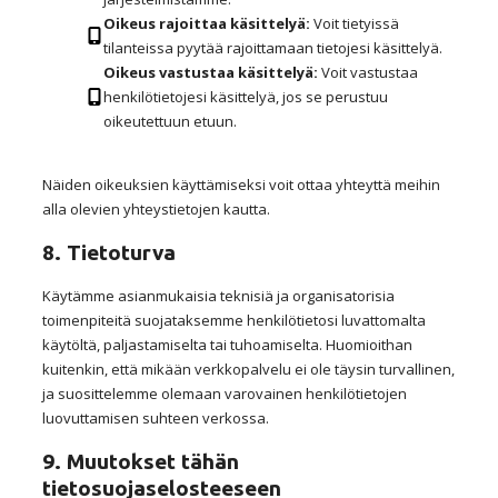
Oikeus rajoittaa käsittelyä:
Voit tietyissä
tilanteissa pyytää rajoittamaan tietojesi käsittelyä.
Oikeus vastustaa käsittelyä:
Voit vastustaa
henkilötietojesi käsittelyä, jos se perustuu
oikeutettuun etuun.
Näiden oikeuksien käyttämiseksi voit ottaa yhteyttä meihin
alla olevien yhteystietojen kautta.
8. Tietoturva
Käytämme asianmukaisia teknisiä ja organisatorisia
toimenpiteitä suojataksemme henkilötietosi luvattomalta
käytöltä, paljastamiselta tai tuhoamiselta. Huomioithan
kuitenkin, että mikään verkkopalvelu ei ole täysin turvallinen,
ja suosittelemme olemaan varovainen henkilötietojen
luovuttamisen suhteen verkossa.
9. Muutokset tähän
tietosuojaselosteeseen