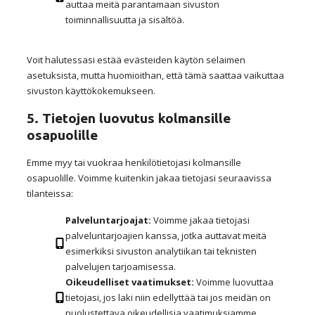
auttaa meitä parantamaan sivuston
toiminnallisuutta ja sisältöä.
Voit halutessasi estää evästeiden käytön selaimen
asetuksista, mutta huomioithan, että tämä saattaa vaikuttaa
sivuston käyttökokemukseen.
5. Tietojen luovutus kolmansille
osapuolille
Emme myy tai vuokraa henkilötietojasi kolmansille
osapuolille. Voimme kuitenkin jakaa tietojasi seuraavissa
tilanteissa:
Palveluntarjoajat:
Voimme jakaa tietojasi
palveluntarjoajien kanssa, jotka auttavat meitä
esimerkiksi sivuston analytiikan tai teknisten
palvelujen tarjoamisessa.
Oikeudelliset vaatimukset:
Voimme luovuttaa
tietojasi, jos laki niin edellyttää tai jos meidän on
puolustettava oikeudellisia vaatimuksiamme.