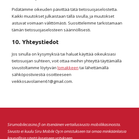
Pidätämme oikeuden päivittää tätä tietosuojaselostetta.
Kaikki muutokset julkaistaan tällä sivulla, ja muutokset
astuvat voimaan välittömästi. Suosittelemme tarkistamaan
tämän tietosuojaselosteen säännöllisesti.
10. Yhteystiedot
Jos sinulla on kysymyksiä tai haluat käyttää oikeuksiasi
tietosuojan suhteen, voit ottaa meihin yhteyttä täyttämällä
sivustoltamme löytyvän
lomakkeen
tai lähettämällä
sähköpostiviestiä osoitteeseen
veikkosavolainen61@gmail.com.
Sirumobilecasino.fi
on itsenäinen vertailusivusto mobiilikasinoista.
Sivusto ei kuulu Siru Mobile Oy:n omistukseen tai omaa minkäänlaisia
kaupallisia siteitä kyseiseen yritykseen.