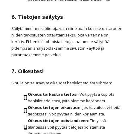
6. Tietojen säilytys
Säilytämme henkilötietoja vain niin kauan kuin se on tarpeen
niiden tarkoitusten toteuttamiseksi, joita varten ne on
kerätty. Ei-henkilökohtaisia tietoja saatamme säilyttää
pidempään analysoidaksemme sivuston käyttöä ja
parantaaksemme palvelua.
7. Oikeutesi
Sinulla on seuraavat oikeudet henkilötietojesi suhteen:
Oikeus tarkastaa tietosi:
Voit pyytää kopiota
henkilötiedoistasi, joita olemme keränneet.
Oikeus tietojen oikaisuun:
Jos havaitset virheitä
tiedoissasi, voit pyytää niiden korjaamista.
Oikeus tietojen poistamiseen:
Tietyissä
tilanteissa voit pyytää tietojesi poistamista
järjestelmistämme.