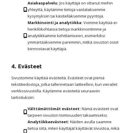
Asiakaspalvelu:
Jos käyttäjä on ottanut meihin
yhteyttä, käytämme tietoja vastataksemme
kysymyksiin tai käsitelläksemme pyyntöjä.
Markkinointi ja analytiikka:
Voimme käyttää ei-
henkilökohtaisia tietoja markkinointimme ja
analytiikkamme kehittämiseen, esimerkiksi
ymmärtääksemme paremmin, mitkä sivuston osiot
kiinnostavat käyttäjiä.
4. Evästeet
Sivustomme käyttää evästeitä. Evästeet ovat pieniä
tekstitiedostoja, jotka tallennetaan laitteellesi, kun vierailet
verkkosivustolla. Käytämme evästeitä seuraaviin
tarkoituksiin:
Välttämättömät evästeet:
Nämä evästeet ovat
tarpeen sivuston toimivuuden takaamiseksi.
Analytiikkaevästeet:
Näiden avulla saamme
tietoa siitä, miten käyttäjät käyttävät sivustoa, mikä